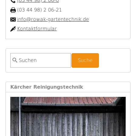
(03 44 98) 2 06-0
(03 44 98) 2 06-21
info@rowak-gartentechnik.de
Kontaktformular
S
u
c
h
Kärcher Reinigungstechnik
f
o
r
m
u
l
a