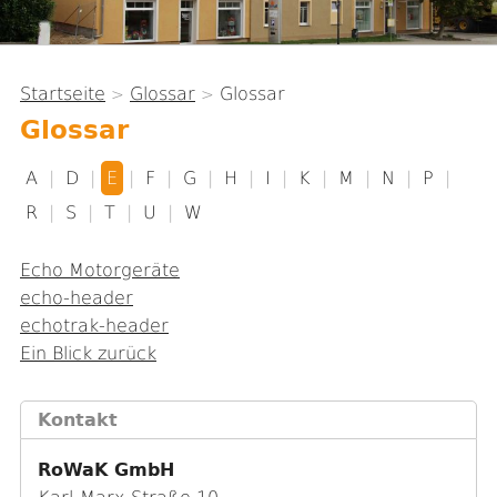
Startseite
Glossar
Glossar
>
>
Sie
Glossar
sind
hier
A
|
D
|
E
|
F
|
G
|
H
|
I
|
K
|
M
|
N
|
P
|
R
|
S
|
T
|
U
|
W
Echo Motorgeräte
echo-header
echotrak-header
Ein Blick zurück
Kontakt
RoWaK GmbH