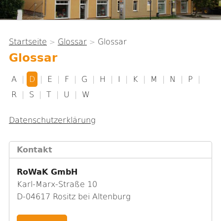
Startseite
Glossar
Glossar
>
>
Sie
Glossar
sind
hier
A
|
D
|
E
|
F
|
G
|
H
|
I
|
K
|
M
|
N
|
P
|
R
|
S
|
T
|
U
|
W
Datenschutzerklärung
Kontakt
RoWaK GmbH
Karl-Marx-Straße 10
D-04617 Rositz bei Altenburg