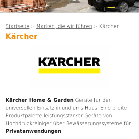
Startseite
Marken, die wir führen
Kärcher
>
>
Sie
Kärcher
sind
hier
Kärcher Home & Garden
Geräte für den
universellen Einsatz in und ums Haus. Eine breite
Produktpalette leistungsstarker Geräte von
Hochdruckreiniger über Bewässerungssysteme für
Privatanwendungen
.