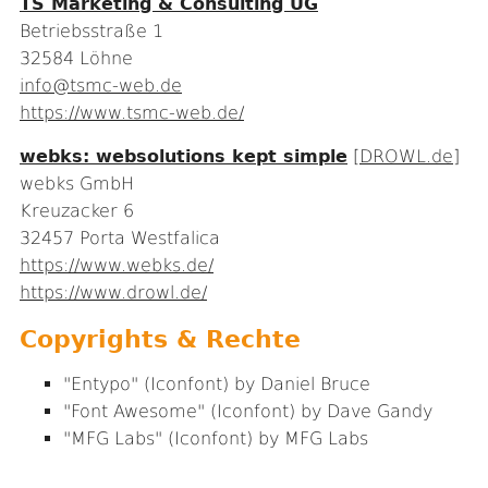
TS Marketing & Consulting UG
Betriebsstraße 1
32584 Löhne
info@tsmc-web.de
https://www.tsmc-web.de/
webks: websolutions kept simple
[
DROWL.de
]
webks GmbH
Kreuzacker 6
32457 Porta Westfalica
https://www.webks.de/
https://www.drowl.de/
Copyrights & Rechte
"Entypo" (Iconfont) by Daniel Bruce
"Font Awesome" (Iconfont) by Dave Gandy
"MFG Labs" (Iconfont) by MFG Labs