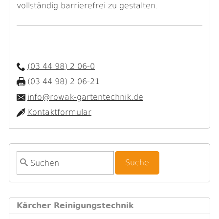
vollständig barrierefrei zu gestalten.
(03 44 98) 2 06-0
(03 44 98) 2 06-21
info@rowak-gartentechnik.de
Kontaktformular
S
u
c
h
Kärcher Reinigungstechnik
f