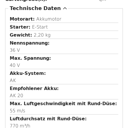
A
Technische Daten
u
Motorart:
Akkumotor
s
Starter:
E-Start
b
Gewicht:
2,20 kg
l
Nennspannung
e
36 V
n
Max. Spannung
d
40 V
e
Akku-System
n
AK
Empfohlener Akku
AK 20
Max. Luftgeschwindigkeit mit Rund-Düse
55 m/s
Luftdurchsatz mit Rund-Düse
770 m³/h