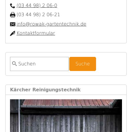
(03 44 98) 2 06-0
(03 44 98) 2 06-21
info@rowak-gartentechnik.de
Kontaktformular
S
u
c
h
Kärcher Reinigungstechnik
f
o
r
m
u
l