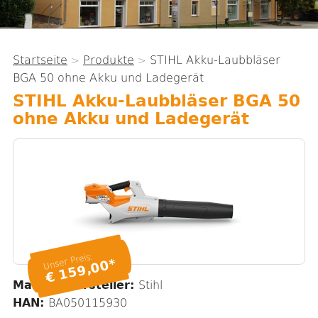
Startseite
Produkte
STIHL Akku-Laubbläser
>
>
Sie
BGA 50 ohne Akku und Ladegerät
sind
STIHL Akku-Laubbläser BGA 50
hier
ohne Akku und Ladegerät
Unser Preis:
€ 159,00*
Marke / Hersteller:
Stihl
HAN:
BA050115930