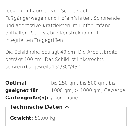
Ideal zum Räumen von Schnee auf
Fußgängerwegen und Hofeinfahrten. Schonende
und aggressive Kratzleisten im Lieferumfang
enthalten. Sehr stabile Konstruktion mit
integrierten Tragegriffen.
Die Schildhöhe beträgt 49 cm. Die Arbeitsbreite
beträgt 100 cm. Das Schild ist links/rechts
schwenkbar jeweils 15°/30°/45°.
Optimal
bis 250 qm, bis 500 qm, bis
geeignet für
1000 qm, > 1000 qm, Gewerbe
Gartengröße(n):
/ Kommune
A
Technische Daten
u
Gewicht:
51,00 kg
s
b