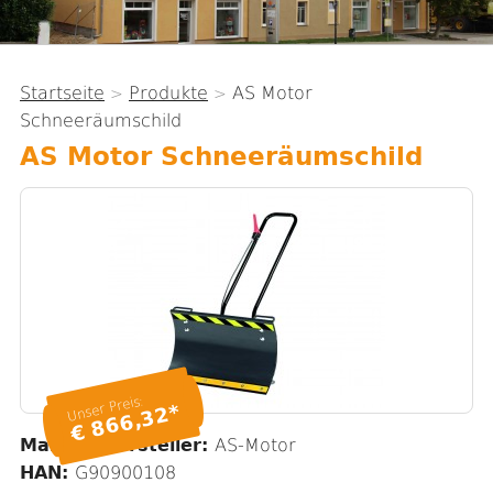
Startseite
Produkte
AS Motor
>
>
Sie
Schneeräumschild
sind
AS Motor Schneeräumschild
hier
Unser Preis:
€ 866,32*
Marke / Hersteller:
AS-Motor
HAN:
G90900108