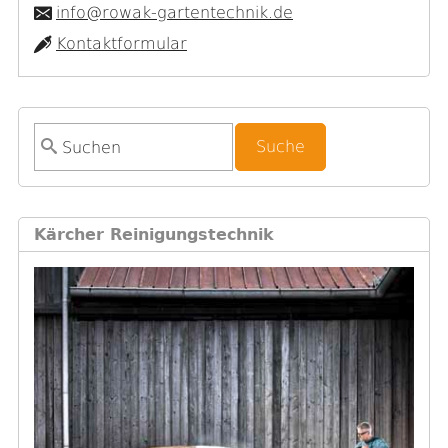
info@rowak-gartentechnik.de
Kontaktformular
S
u
c
h
Kärcher Reinigungstechnik
f
o
r
m
u
l
a
r