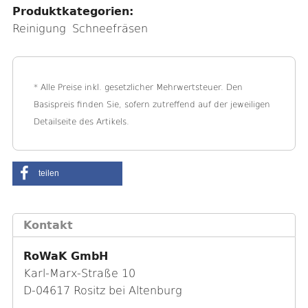
Produktkategorien:
l
Reinigung
Schneefräsen
e
n
d
* Alle Preise inkl. gesetzlicher Mehrwertsteuer. Den
e
Basispreis finden Sie, sofern zutreffend auf der jeweiligen
n
Detailseite des Artikels.
teilen
Kontakt
RoWaK GmbH
Karl-Marx-Straße 10
D-04617 Rositz bei Altenburg