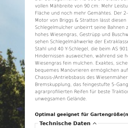
vollen Mähbreite von 90 cm: Mehr Leist
Fläche und noch mehr Gemähtes. Der 2-
Motor von Briggs & Stratton lässt diesen
Schlegelmulcher unbeirrt seine Bahnen 
hohes Wiesengras, Gestrüpp und Buschw
sehen Schlegelmähwerke der Extraklass
Stahl und 40 Y-Schlegel, die beim AS 90
Hindernissen ausweichen, während sie 
Wiesengras fein mulchen. Exaktes, sich
bequemes Manövrieren ermöglichen auf
Chassis-/Antriebsbasis des Wiesenmäher
Bremskupplung, das feingestufte 5-Gang-
agrarprofilierten Reifen für beste Trak
unwegsamen Gelände.
Optimal geeignet für Gartengröße(
A
Technische Daten