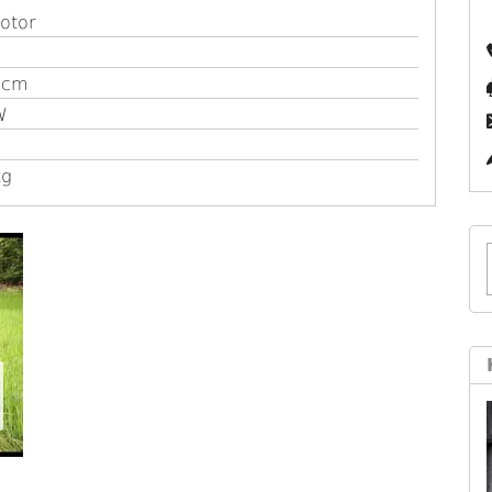
otor
ccm
W
kg