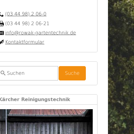
(03 44 98) 2 06-0
(03 44 98) 2 06-21
info@rowak-gartentechnik.de
Kontaktformular
S
u
c
h
Kärcher Reinigungstechnik
f
o
r
m
u