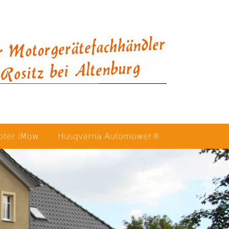
oter iMow
Husqvarna Automower®