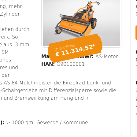
ung, mehr
Zylinder-
ziehen durch
erk. So
e aus: 3 mm
Unser Preis:
€ 11.314,52*
1 SM
Marke / Hersteller:
AS-Motor
hohes
HAN:
G90100001
eres und
 der
s AS 84 Mulchmeister die Einzelrad-Lenk- und
Schaltgetriebe mit Differenzialsperre sowie die
tion und Bremswirkung am Hang und in
n):
> 1000 qm, Gewerbe / Kommune