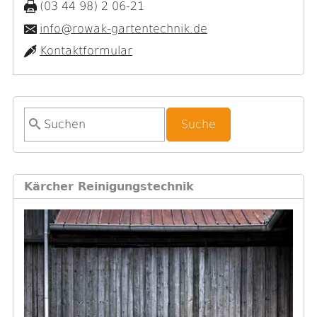
(03 44 98) 2 06-21
info@rowak-gartentechnik.de
Kontaktformular
S
u
c
h
Kärcher Reinigungstechnik
f
o
r
m
u
l
a
r