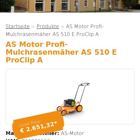
Startseite
Produkte
AS Motor Profi-
>
>
Sie
Mulchrasenmäher AS 510 E ProClip A
sind
AS Motor Profi-
hier
Mulchrasenmäher AS 510 E
ProClip A
Unser Preis:
€ 2.651,32*
Marke / Hersteller:
AS-Motor