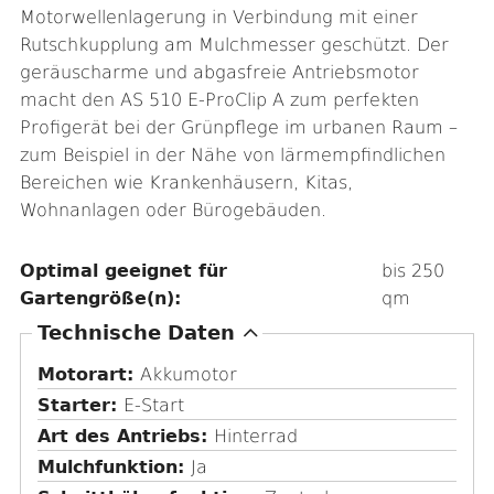
Motorwellenlagerung in Verbindung mit einer
Rutschkupplung am Mulchmesser geschützt. Der
geräuscharme und abgasfreie Antriebsmotor
macht den AS 510 E-ProClip A zum perfekten
Profigerät bei der Grünpflege im urbanen Raum –
zum Beispiel in der Nähe von lärmempfindlichen
Bereichen wie Krankenhäusern, Kitas,
Wohnanlagen oder Bürogebäuden.
Optimal geeignet für
bis 250
Gartengröße(n):
qm
A
Technische Daten
u
Motorart:
Akkumotor
s
Starter:
E-Start
b
Art des Antriebs:
Hinterrad
l
Mulchfunktion:
Ja
e