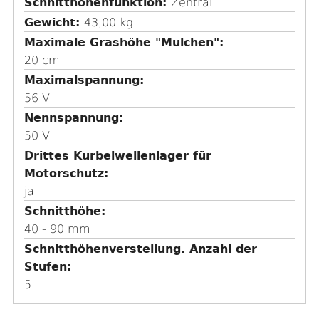
Schnitthöhenfunktion:
Zentral
n
Gewicht:
43,00 kg
d
Maximale Grashöhe "Mulchen"
e
20 cm
n
Maximalspannung
56 V
Nennspannung
50 V
Drittes Kurbelwellenlager für
Motorschutz
ja
Schnitthöhe
40 - 90 mm
Schnitthöhenverstellung. Anzahl der
Stufen
5