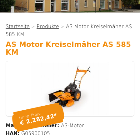
Startseite
Produkte
AS Motor Kreiselmäher AS
>
>
Sie
585 KM
sind
AS Motor Kreiselmäher AS 585
hier
KM
Unser Preis:
€ 2.282,42*
Marke / Hersteller:
AS-Motor
HAN:
G05900105