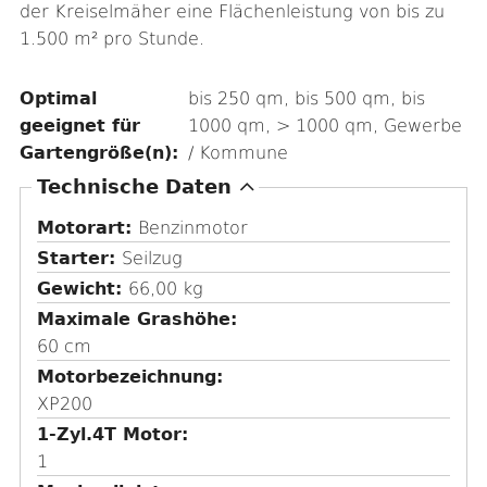
der Kreiselmäher eine Flächenleistung von bis zu
1.500 m² pro Stunde.
Optimal
bis 250 qm, bis 500 qm, bis
geeignet für
1000 qm, > 1000 qm, Gewerbe
Gartengröße(n):
/ Kommune
A
Technische Daten
u
Motorart:
Benzinmotor
s
Starter:
Seilzug
b
Gewicht:
66,00 kg
l
Maximale Grashöhe
e
60 cm
n
Motorbezeichnung
d
XP200
e
1-Zyl.4T Motor
n
1