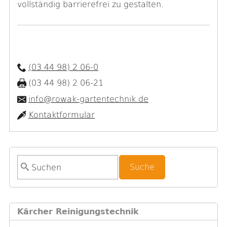
vollständig barrierefrei zu gestalten.
(03 44 98) 2 06-0
(03 44 98) 2 06-21
info@rowak-gartentechnik.de
Kontaktformular
S
u
c
h
Kärcher Reinigungstechnik
f