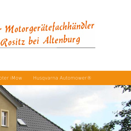
oter iMow
Husqvarna Automower®