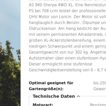
AS 940 Sherpa 4WD XL. Eine Nennleistu
PS bei 708 ccm leistet der professionelle
OHV Motor von Loncin. Der Motor ist voll
hangtauglich durch Benzin-, Ölpumpe u
Öldrucksensor. Am Hang besticht der Au
mit seinem permanenten Allradantrieb, 
großen XL-Ackerstollenbereifung, einem
niedrigen Schwerpunkt und einem gerin
Gesamtgewicht von nur 302 kg. Angetrie
Aufsitzmäher über einen stufenlosen Hyd
Dieser ermöglicht eine stufenlose
Geschwindigkeitseinstellung von 0 – 6,7
Optimal geeignet für
bis 25
Gartengröße(n):
Gewer
A
Technische Daten
u
Motorart:
Benzinm