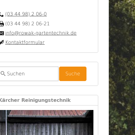
(03 44 98) 2 06-0
(03 44 98) 2 06-21
info@rowak-gartentechnik.de
Kontaktformular
S
u
c
h
Kärcher Reinigungstechnik
f
o
r
m
u