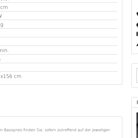
ccm
W
kg
F
min.
h
6x156 cm
en Basispreis finden Sie, sofern zutreffend auf der jeweiligen