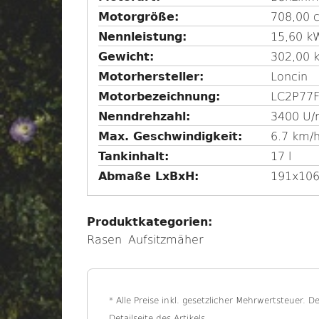
s
Motorgröße:
708,00 
b
Nennleistung:
15,60 k
l
Gewicht:
302,00 
e
Motorhersteller
Loncin
n
Motorbezeichnung
LC2P77
d
Nenndrehzahl
3400 U/
e
Max. Geschwindigkeit
6.7 km/
n
Tankinhalt
17 l
Abmaße LxBxH
191x10
Produktkategorien:
Rasen
Aufsitzmäher
* Alle Preise inkl. gesetzlicher Mehrwertsteuer. D
Detailseite des Artikels.