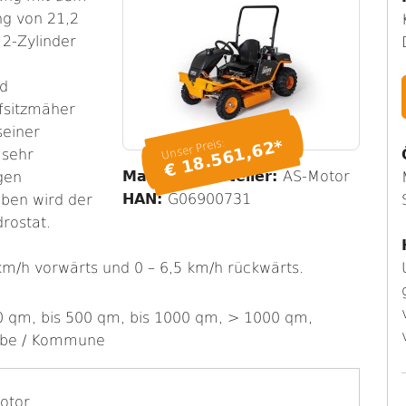
ng von 21,2
 2-Zylinder
nd
fsitzmäher
seiner
Unser Preis:
€ 18.561,62*
 sehr
Marke / Hersteller:
AS-Motor
gen
HAN:
G06900731
ben wird der
rostat.
 km/h vorwärts und 0 – 6,5 km/h rückwärts.
0 qm, bis 500 qm, bis 1000 qm, > 1000 qm,
be / Kommune
otor