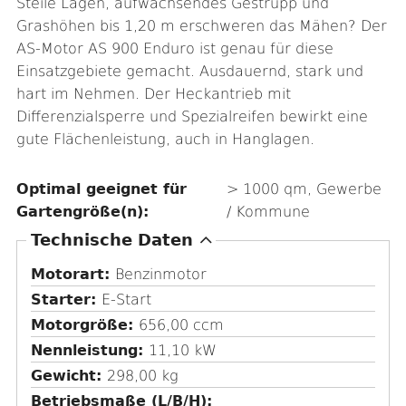
Steile Lagen, aufwachsendes Gestrüpp und
Grashöhen bis 1,20 m erschweren das Mähen? Der
AS-Motor AS 900 Enduro ist genau für diese
Einsatzgebiete gemacht. Ausdauernd, stark und
hart im Nehmen. Der Heckantrieb mit
Differenzialsperre und Spezialreifen bewirkt eine
gute Flächenleistung, auch in Hanglagen.
Optimal geeignet für
> 1000 qm, Gewerbe
Gartengröße(n):
/ Kommune
A
Technische Daten
u
Motorart:
Benzinmotor
s
Starter:
E-Start
b
Motorgröße:
656,00 ccm
l
Nennleistung:
11,10 kW
e
Gewicht:
298,00 kg
n
Betriebsmaße (L/B/H)