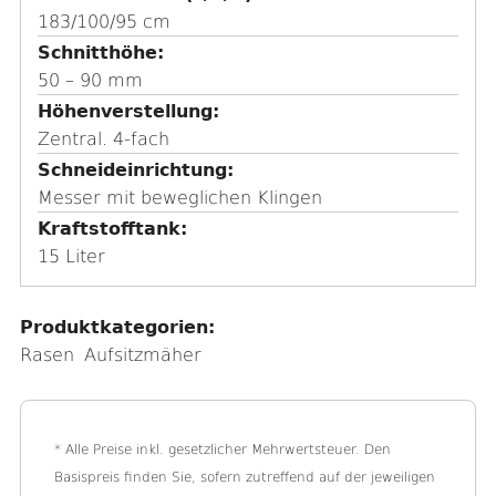
d
183/100/95 cm
e
Schnitthöhe
n
50 – 90 mm
Höhenverstellung
Zentral. 4-fach
Schneideinrichtung
Messer mit beweglichen Klingen
Kraftstofftank
15 Liter
Produktkategorien:
Rasen
Aufsitzmäher
* Alle Preise inkl. gesetzlicher Mehrwertsteuer. Den
Basispreis finden Sie, sofern zutreffend auf der jeweiligen