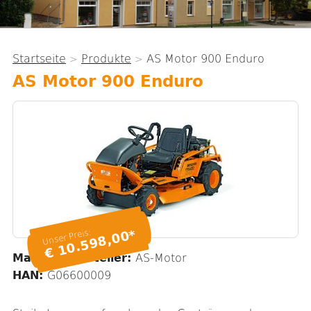
Startseite
Produkte
AS Motor 900 Enduro
>
>
Sie
AS Motor 900 Enduro
sind
hier
Unser Preis:
€ 10.598,00*
Marke / Hersteller:
AS-Motor
HAN:
G06600009