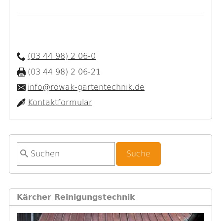
(03 44 98) 2 06-0
(03 44 98) 2 06-21
info@rowak-gartentechnik.de
Kontaktformular
S
u
c
h
Kärcher Reinigungstechnik
f
o