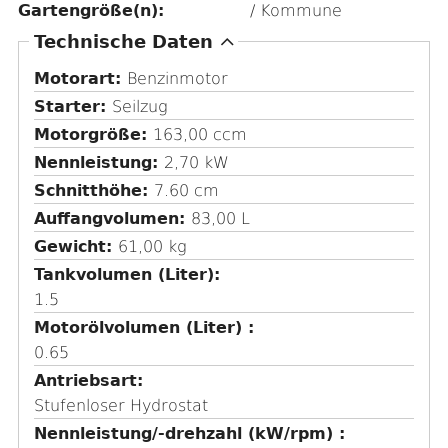
Gartengröße(n):
/ Kommune
A
Technische Daten
u
Motorart:
Benzinmotor
s
Starter:
Seilzug
b
Motorgröße:
163,00 ccm
l
Nennleistung:
2,70 kW
e
Schnitthöhe:
7.60 cm
n
Auffangvolumen:
83,00 L
d
Gewicht:
61,00 kg
e
Tankvolumen (Liter)
n
1.5
Motorölvolumen (Liter)
0.65
Antriebsart
Stufenloser Hydrostat
Nennleistung/-drehzahl (kW/rpm)