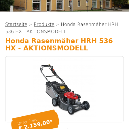
Startseite
Produkte
Honda Rasenmäher HRH
>
>
Sie
536 HX - AKTIONSMODELL
sind
Honda Rasenmäher HRH 536
hier
HX - AKTIONSMODELL
Unser Preis:
€ 2.159,00*