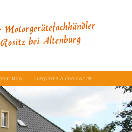
oter iMow
Husqvarna Automower®