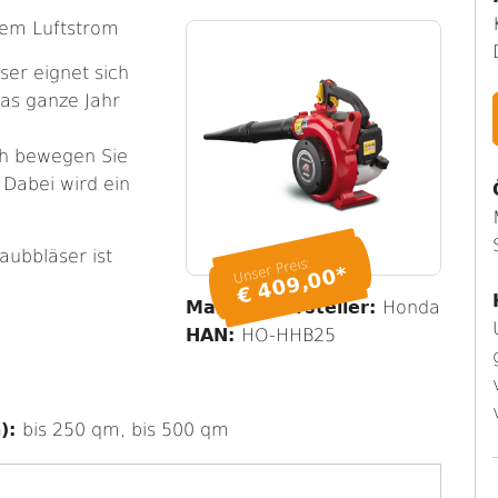
rem Luftstrom
ser eignet sich
as ganze Jahr
/h bewegen Sie
Dabei wird ein
aubbläser ist
Unser Preis:
€ 409,00*
Marke / Hersteller:
Honda
HAN:
HO-HHB25
n):
bis 250 qm, bis 500 qm