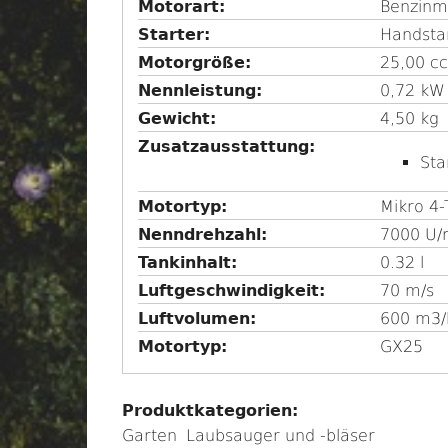
Motorart:
Benzinm
s
Starter:
Handsta
b
Motorgröße:
25,00 c
l
Nennleistung:
0,72 kW
e
Gewicht:
4,50 kg
n
Zusatzausstattung:
Sta
d
e
Motortyp
Mikro 4-
n
Nenndrehzahl
7000 U/
Tankinhalt
0.32 l
Luftgeschwindigkeit
70 m/s
Luftvolumen
600 m3/
Motortyp
GX25
Produktkategorien:
Garten
Laubsauger und -bläser