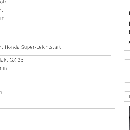
otor
rt
cm
rt Honda Super-Leichtstart
Takt GX 25
min
h