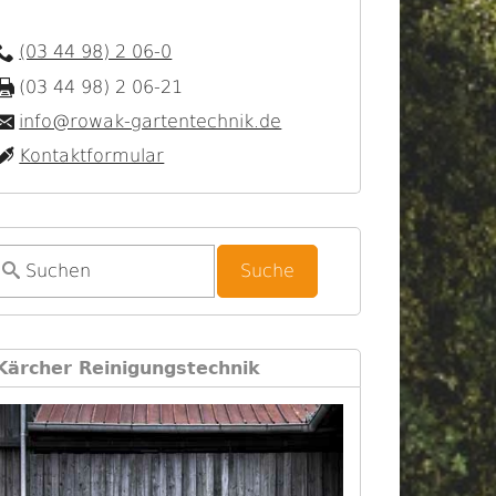
(03 44 98) 2 06-0
(03 44 98) 2 06-21
info@rowak-gartentechnik.de
Kontaktformular
S
u
c
h
Kärcher Reinigungstechnik
f
o
r
m
u