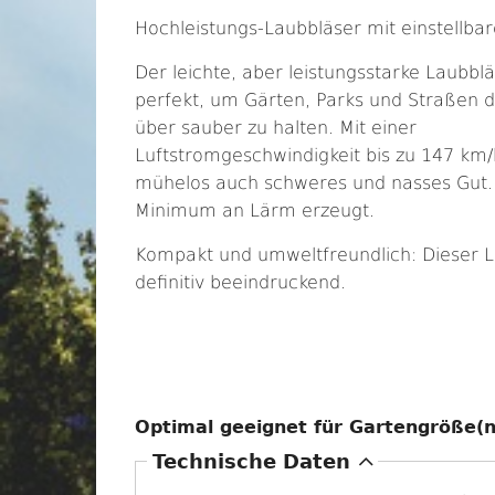
Hochleistungs-Laubbläser mit einstellba
Der leichte, aber leistungsstarke Laubblä
perfekt, um Gärten, Parks und Straßen d
über sauber zu halten. Mit einer
Luftstromgeschwindigkeit bis zu 147 km
mühelos auch schweres und nasses Gut. 
Minimum an Lärm erzeugt.
Kompakt und umweltfreundlich: Dieser L
definitiv beeindruckend.
Optimal geeignet für Gartengröße(
A
Technische Daten
u