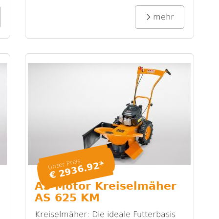
mehr
Unser Preis:
€ 2936.92*
AS Motor Kreiselmäher
AS 625 KM
Kreiselmäher: Die ideale Futterbasis