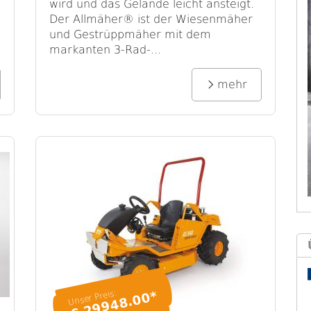
wird und das Gelände leicht ansteigt.
Der Allmäher® ist der Wiesenmäher
und Gestrüppmäher mit dem
markanten 3-Rad-...
mehr
Unser Preis:
€ 29948.00*