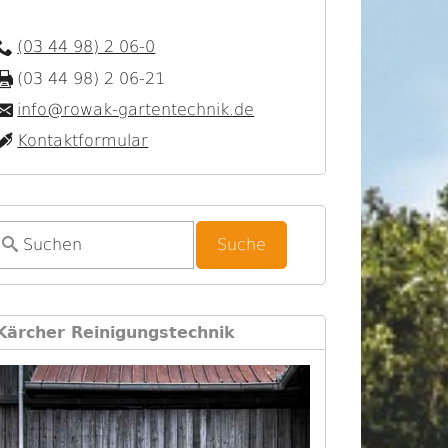
(03 44 98) 2 06-0
(03 44 98) 2 06-21
info@rowak-gartentechnik.de
Kontaktformular
S
u
c
h
Kärcher Reinigungstechnik
f
o
r
m
u