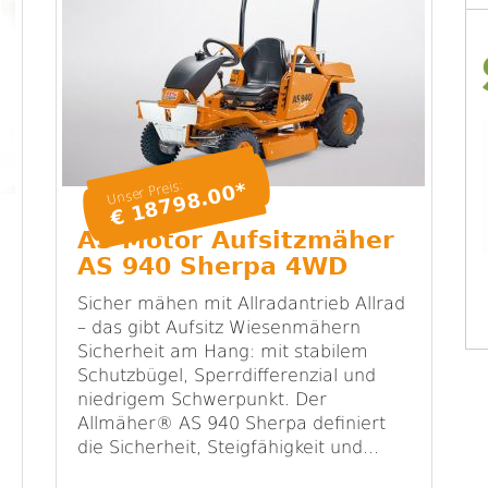
Unser Preis:
€ 18798.00*
AS Motor Aufsitzmäher
AS 940 Sherpa 4WD
Sicher mähen mit Allradantrieb Allrad
– das gibt Aufsitz Wiesenmähern
Sicherheit am Hang: mit stabilem
Schutzbügel, Sperrdifferenzial und
niedrigem Schwerpunkt. Der
Allmäher® AS 940 Sherpa definiert
die Sicherheit, Steigfähigkeit und...