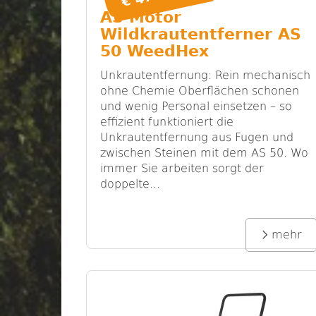
AS Motor
Wildkrautentferner AS
50 WeedHex
Unkrautentfernung: Rein mechanisch
ohne Chemie Oberflächen schonen
und wenig Personal einsetzen – so
effizient funktioniert die
Unkrautentfernung aus Fugen und
zwischen Steinen mit dem AS 50. Wo
immer Sie arbeiten sorgt der
doppelte...
mehr