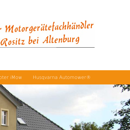
oter iMow
Husqvarna Automower®