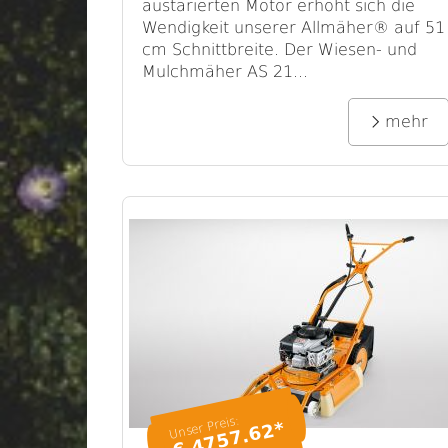
austarierten Motor erhöht sich die
Wendigkeit unserer Allmäher® auf 51
cm Schnittbreite. Der Wiesen- und
Mulchmäher AS 21...
mehr
Unser Preis:
€ 4757.62*