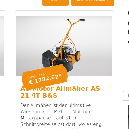
Unser Preis:
€ 1782.62*
AS Motor Allmäher AS
21 4T B&S
Der Allmäher ist der ultimative
Wiesenmäher Mähen, Mulchen,
Mittagspause – auf 51 cm
Schnittbreite selbst dort, wo es eng